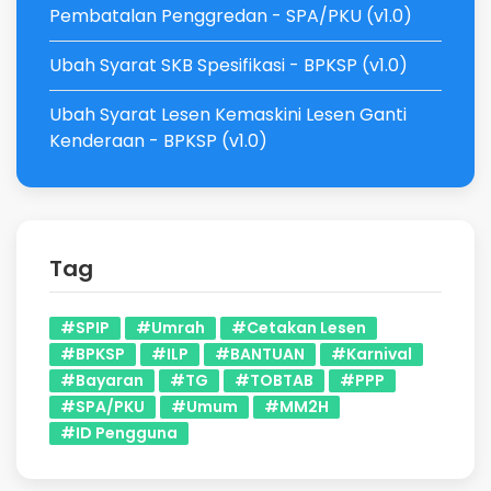
Pembatalan Penggredan - SPA/PKU (v1.0)
Ubah Syarat SKB Spesifikasi - BPKSP (v1.0)
Ubah Syarat Lesen Kemaskini Lesen Ganti
Kenderaan - BPKSP (v1.0)
Tag
#SPIP
#Umrah
#Cetakan Lesen
#BPKSP
#ILP
#BANTUAN
#Karnival
#Bayaran
#TG
#TOBTAB
#PPP
#SPA/PKU
#Umum
#MM2H
#ID Pengguna