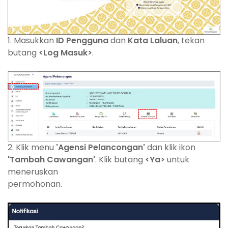
1. Masukkan
ID Pengguna
dan
Kata Laluan
, tekan
butang
<Log Masuk>
.
2. Klik menu
'Agensi Pelancongan'
dan klik ikon
'Tambah Cawangan'
. Klik butang
<Ya>
untuk
meneruskan
permohonan.