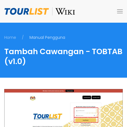
Skip to main content
Home
Manual Pengguna
Tambah Cawangan - TOBTAB
(v1.0)