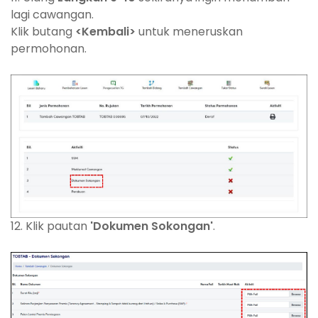
lagi cawangan.
Klik butang
<Kembali>
untuk meneruskan
permohonan.
12. Klik pautan
'Dokumen Sokongan'
.