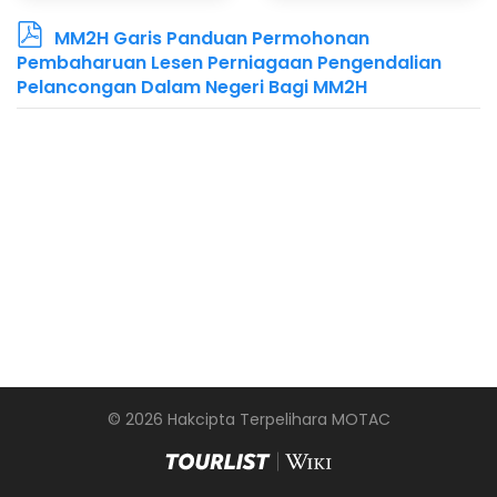
p
MM2H Garis Panduan Permohonan
d
Pembaharuan Lesen Perniagaan Pengendalian
f
Pelancongan Dalam Negeri Bagi MM2H
©
2026
Hakcipta Terpelihara MOTAC